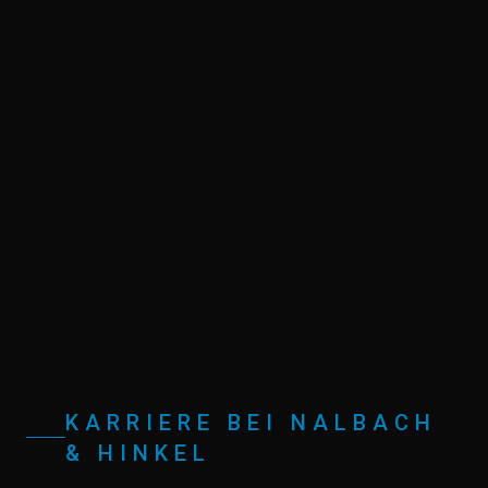
KARRIERE BEI NALBACH
& HINKEL