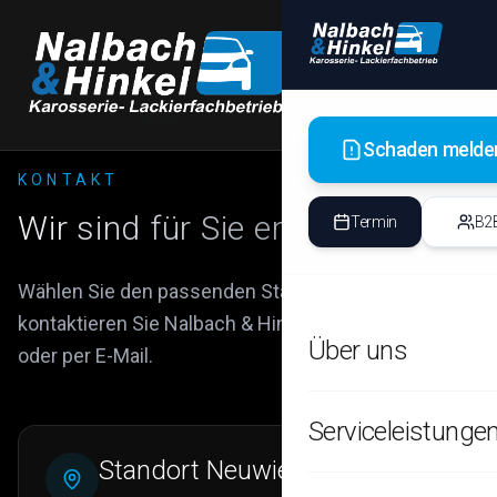
Fa
🔧
Det
Old
🔧
Zurück zur Startseite
Kla
Schaden melde
KONTAKT
Le
🔧
Opt
Wir sind für Sie erreichbar
Termin
B2
Fa
🔧
Maß
Wählen Sie den passenden Standort und
kontaktieren Sie Nalbach & Hinkel direkt telefonisch
Über uns
oder per E-Mail.
🏢
GESCH
Sc
🏢
Alle Informationen
Zen
Serviceleistunge
Standort Neuwied
Unser Team
Fu
🏢