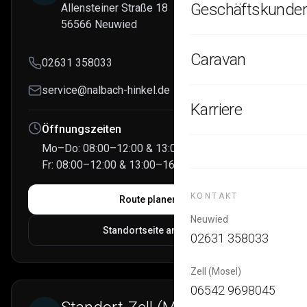
Alle Leistungen
Kar
Geschäftskunde
Allensteiner Straße 18
Karriere
56566 Neuwied
Karosseriebau
Au
🏢
Alle Leistungen
Kar
Caravan
02631 358033
Fahrzeuglackierung
Schadenmanagement
service@nalbach-hinkel.de
Ve
🏢
Sc
Karriere
Wohnmobil & Caravan
Fuhrparkmanagement
Öffnungszeiten
Glasreparatur & Aust
ℹ️
ÜBER UN
Mo–Do: 08:00–12:00 & 13:00–17:00 Uhr
Autohäuser
Fr: 08:00–12:00 & 13:00–16:00 Uhr
Unse
ℹ️
Hagelschadenreparat
Lerne
Versicherungsumfeld
KONTAKT
Route planen
Smart-Repair
Neuwied
Karri
ℹ️
Standortseite ansehen
02631 358033
Werde
Boote
Zell (Mosel)
Fahrzeugaufbereitung
06542 9698045