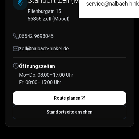
Standort Zell (Mosel)
service@nalbach-hink
Old- / Youngtimer
Fliehburgstr. 15
56856 Zell (Mosel)
Leasingaufbereitung
06542 9698045
Fahrzeugausbau
zell@nalbach-hinkel.de
Öffnungszeiten
Mo–Do: 08:00–17:00 Uhr
Fr: 08:00–15:00 Uhr
Route planen
Standortseite ansehen