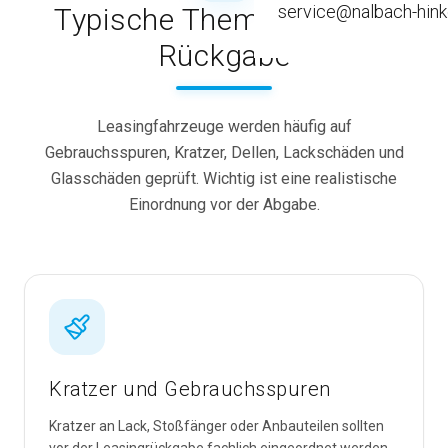
service@nalbach-hink
Typische Themen vor der
Old- / Youngtimer
Rückgabe
Leasingaufbereitung
Fahrzeugausbau
Leasingfahrzeuge werden häufig auf
Gebrauchsspuren, Kratzer, Dellen, Lackschäden und
Glasschäden geprüft. Wichtig ist eine realistische
Einordnung vor der Abgabe.
Kratzer und Gebrauchsspuren
Kratzer an Lack, Stoßfänger oder Anbauteilen sollten