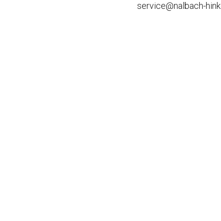
service@nalbach-hink
Old- / Youngtimer
Leasingaufbereitung
Fahrzeugausbau