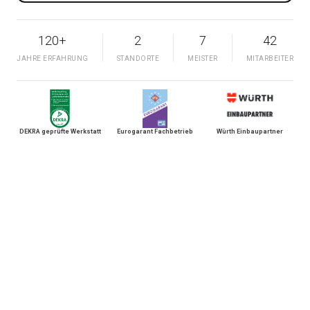
120+
2
7
42
JAHRE ERFAHRUNG
STANDORTE
MEISTER
MITARBEITER
DEKRA geprüfte Werkstatt
Eurogarant Fachbetrieb
Würth Einbaupartner