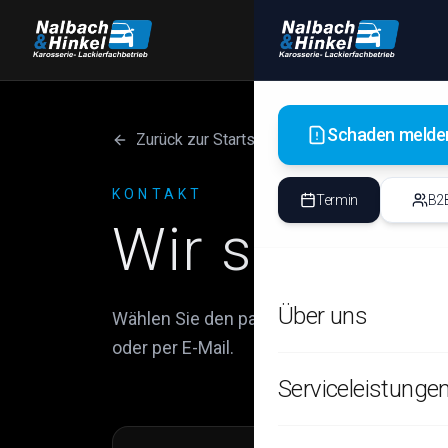
Schaden melde
Zurück zur Startseite
KONTAKT
Termin
B2
Wir sind für
Über uns
Wählen Sie den passenden Standort und kon
oder per E-Mail.
Alle Informationen
Serviceleistunge
Unser Team