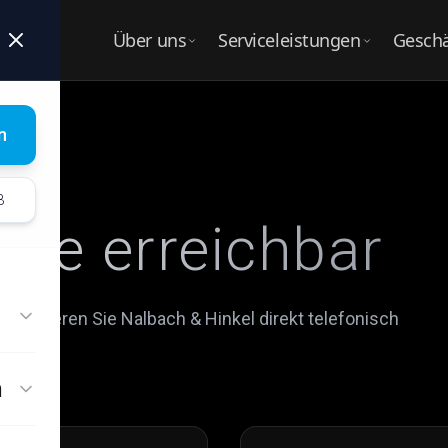
Über uns
Serviceleistungen
Gesch
UNTERNEHMEN
LEISTUNGEN
BUS
Über Nalbach & Hinkel
Alle Serviceleistungen
Alle
n
Ges
UNSER SERVICE
Unser Team
B
Karosseriebau
Sch
 Sie erreichbar
Karriere
Wohnmobil & Caravan
Fuh
Hagelschadenreparatur
Aut
taktieren Sie Nalbach & Hinkel direkt telefonisch
Boote
Vers
Old- / Youngtimer
n
Fahrzeugausbau