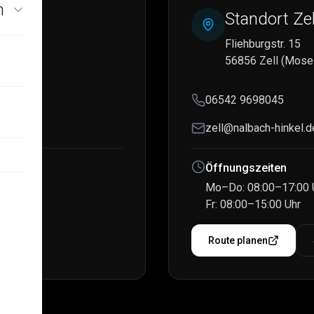
n
Standort Zel
Fliehburgstr. 15
56856 Zell (Mose
06542 9698045
zell@nalbach-hinkel.d
ausch
Öffnungszeiten
ur
Mo–Do: 08:00–17:00 
Fr: 08:00–15:00 Uhr
hen
Route planen